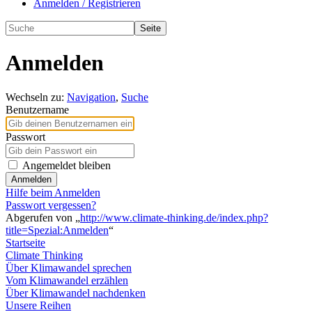
Anmelden / Registrieren
Anmelden
Wechseln zu:
Navigation
,
Suche
Benutzername
Passwort
Angemeldet bleiben
Anmelden
Hilfe beim Anmelden
Passwort vergessen?
Abgerufen von „
http://www.climate-thinking.de/index.php?
title=Spezial:Anmelden
“
Startseite
Climate Thinking
Über Klimawandel sprechen
Vom Klimawandel erzählen
Über Klimawandel nachdenken
Unsere Reihen