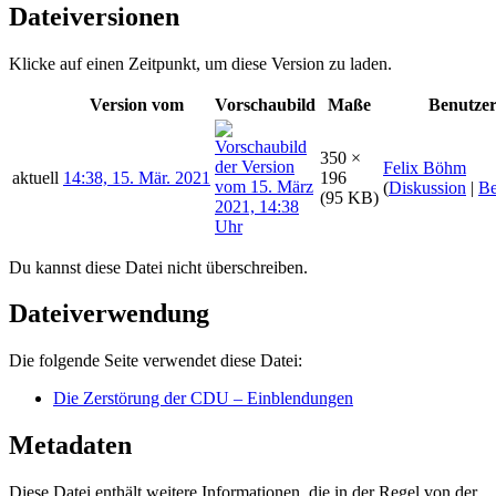
Dateiversionen
Klicke auf einen Zeitpunkt, um diese Version zu laden.
Version vom
Vorschaubild
Maße
Benutze
350 ×
Felix Böhm
aktuell
14:38, 15. Mär. 2021
196
(
Diskussion
|
Be
(95 KB)
Du kannst diese Datei nicht überschreiben.
Dateiverwendung
Die folgende Seite verwendet diese Datei:
Die Zerstörung der CDU – Einblendungen
Metadaten
Diese Datei enthält weitere Informationen, die in der Regel von der